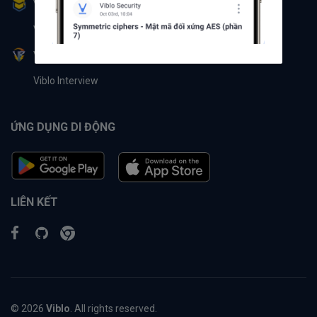
Viblo Learning
Viblo Partner
Viblo Battle
Viblo Interview
ỨNG DỤNG DI ĐỘNG
LIÊN KẾT
© 2026
Viblo
. All rights reserved.