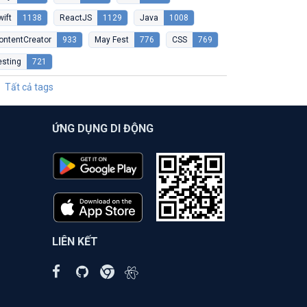
wift
1138
ReactJS
1129
Java
1008
ontentCreator
933
May Fest
776
CSS
769
esting
721
Tất cả tags
ỨNG DỤNG DI ĐỘNG
LIÊN KẾT