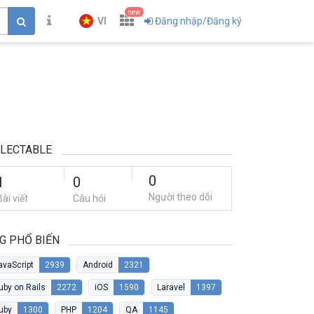
new
VI
Đăng nhập/Đăng ký
LECTABLE
0
1
0
Người theo dõi
Bài viết
Câu hỏi
G PHỔ BIẾN
avaScript
2939
Android
2321
uby on Rails
2272
iOS
1590
Laravel
1397
uby
1300
PHP
1204
QA
1145