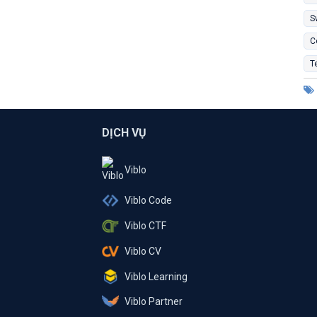
S
C
T
DỊCH VỤ
Viblo
Viblo Code
Viblo CTF
Viblo CV
Viblo Learning
Viblo Partner