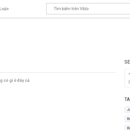
Luận
SE
 có gì ở đây cả
TA
J
R
R