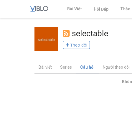
Bài Viết
Thảo 
Hỏi Đáp
selectable
Theo dõi
Bài viết
Series
Câu hỏi
Người theo dõi
Không