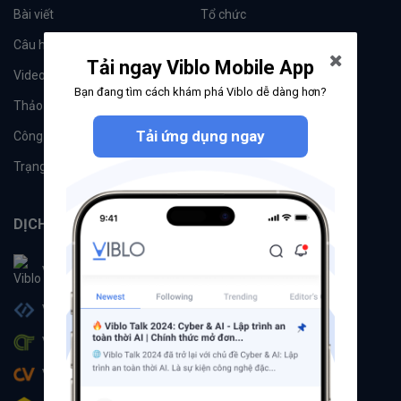
Bài viết
Tổ chức
Câu hỏi
Tags
Tải ngay Viblo Mobile App
Videos
Tác giả
Bạn đang tìm cách khám phá Viblo dễ dàng hơn?
Thảo luận
Đề xuất hệ thống
Tải ứng dụng ngay
Công cụ
Machine Learning
Trạng thái hệ thống
DỊCH VỤ
Viblo
Viblo Code
Viblo CTF
Viblo CV