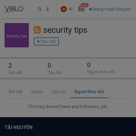
new
VI
Đăng nhập/Đăng ký
security tips
Theo dõi
0
2
0
Người theo dõi
Bài viết
Câu hỏi
Bài viết
Series
Câu hỏi
Người theo dõi
This tag doesn't have any followers, yet.
TÀI NGUYÊN