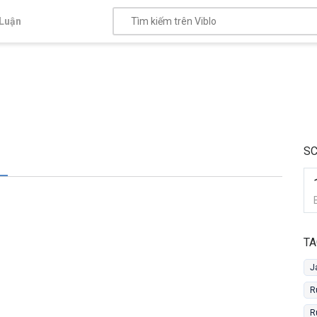
Luận
S
TA
J
R
R