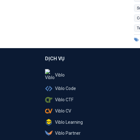
S
C
T
DỊCH VỤ
Viblo
Viblo Code
Viblo CTF
Viblo CV
Viblo Learning
Viblo Partner