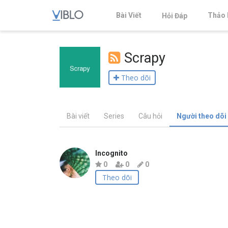
Bài Viết
Thảo 
Hỏi Đáp
Scrapy
Theo dõi
Bài viết
Series
Câu hỏi
Người theo dõi
Incognito
0
0
0
Theo dõi