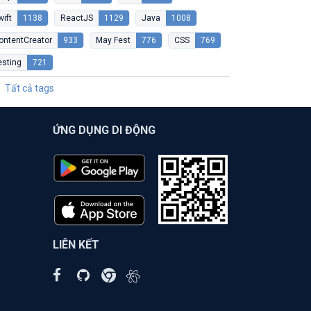
wift
1138
ReactJS
1129
Java
1008
ontentCreator
933
May Fest
776
CSS
769
esting
721
Tất cả tags
ỨNG DỤNG DI ĐỘNG
LIÊN KẾT