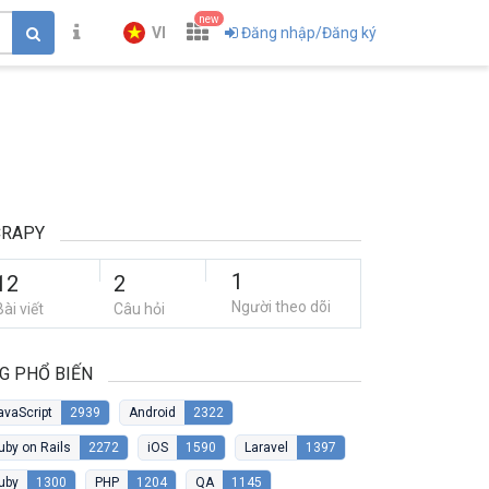
new
VI
Đăng nhập/Đăng ký
CRAPY
1
12
2
Người theo dõi
Bài viết
Câu hỏi
G PHỔ BIẾN
avaScript
2939
Android
2322
uby on Rails
2272
iOS
1590
Laravel
1397
uby
1300
PHP
1204
QA
1145