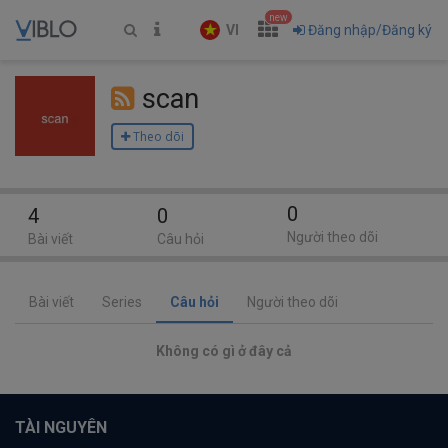
new
VI
Đăng nhập/Đăng ký
scan
Theo dõi
0
4
0
Người theo dõi
Bài viết
Câu hỏi
Bài viết
Series
Câu hỏi
Người theo dõi
Không có gì ở đây cả
TÀI NGUYÊN