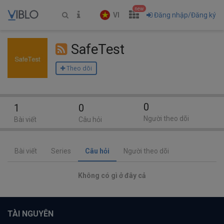
new
VI
Đăng nhập/Đăng ký
SafeTest
Theo dõi
0
1
0
Người theo dõi
Bài viết
Câu hỏi
Bài viết
Series
Câu hỏi
Người theo dõi
Không có gì ở đây cả
TÀI NGUYÊN