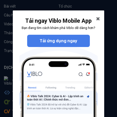
Bài viết
Tổ chức
Câu hỏi
Tags
Tải ngay Viblo Mobile App
Videos
Tác giả
Bạn đang tìm cách khám phá Viblo dễ dàng hơn?
Thảo luận
Đề xuất hệ thống
Tải ứng dụng ngay
Công cụ
Machine Learning
Trạng thái hệ thống
DỊCH VỤ
Viblo
Viblo Code
Viblo CTF
Viblo CV