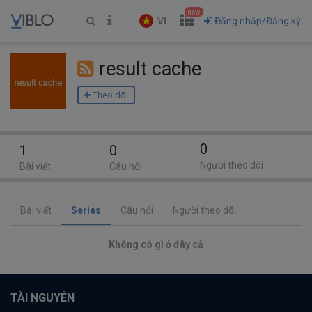
new
VI
Đăng nhập/Đăng ký
result cache
Theo dõi
0
1
0
Người theo dõi
Bài viết
Câu hỏi
Bài viết
Series
Câu hỏi
Người theo dõi
Không có gì ở đây cả
TÀI NGUYÊN