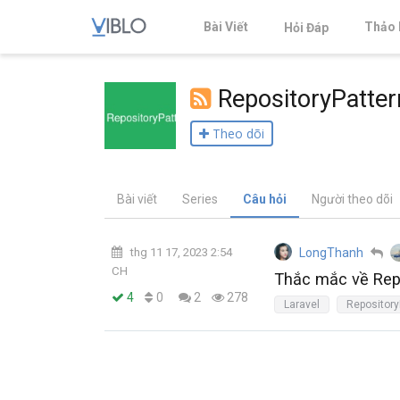
Bài Viết
Thảo 
Hỏi Đáp
RepositoryPatter
Theo dõi
Bài viết
Series
Câu hỏi
Người theo dõi
thg 11 17, 2023 2:54
LongThanh
CH
Thắc mắc về Repo
0
4
2
278
Laravel
Repository