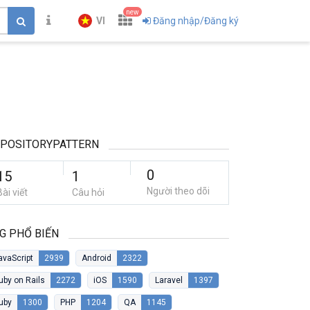
new
VI
Đăng nhập/Đăng ký
EPOSITORYPATTERN
0
15
1
Người theo dõi
Bài viết
Câu hỏi
G PHỔ BIẾN
avaScript
2939
Android
2322
uby on Rails
2272
iOS
1590
Laravel
1397
uby
1300
PHP
1204
QA
1145