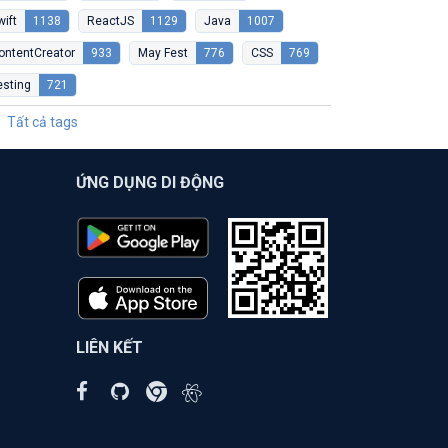
wift
1138
ReactJS
1129
Java
1007
ontentCreator
933
May Fest
776
CSS
769
esting
721
Tất cả tags
ỨNG DỤNG DI ĐỘNG
LIÊN KẾT