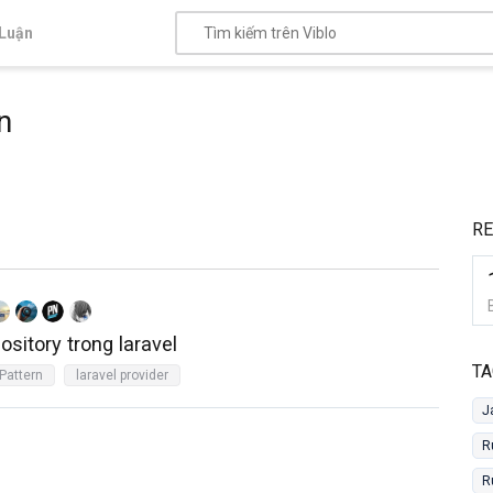
Luận
n
R
sitory trong laravel
TA
Pattern
laravel provider
J
R
R