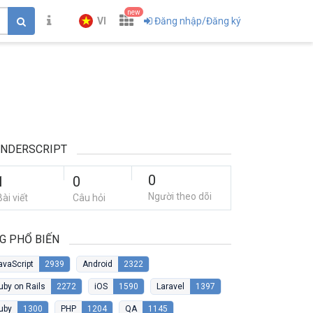
new
VI
Đăng nhập/Đăng ký
ENDERSCRIPT
0
1
0
Người theo dõi
Bài viết
Câu hỏi
G PHỔ BIẾN
avaScript
2939
Android
2322
uby on Rails
2272
iOS
1590
Laravel
1397
uby
1300
PHP
1204
QA
1145