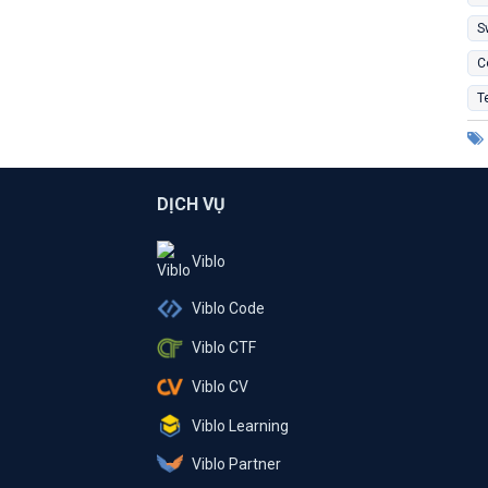
S
C
T
DỊCH VỤ
Viblo
Viblo Code
Viblo CTF
Viblo CV
Viblo Learning
Viblo Partner