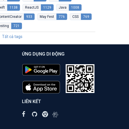
wift
1138
ReactJS
1129
Java
1008
ontentCreator
933
May Fest
776
CSS
769
esting
721
Tất cả tags
ỨNG DỤNG DI ĐỘNG
LIÊN KẾT