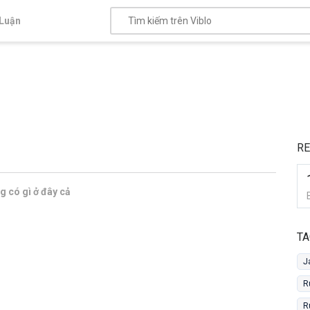
Luận
R
 có gì ở đây cả
TA
J
R
R