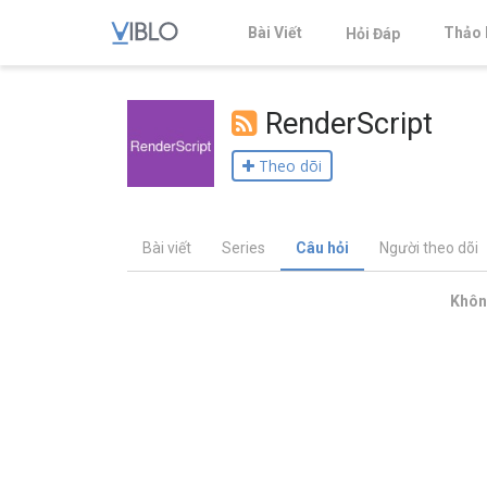
Bài Viết
Thảo 
Hỏi Đáp
RenderScript
Theo dõi
Bài viết
Series
Câu hỏi
Người theo dõi
Không