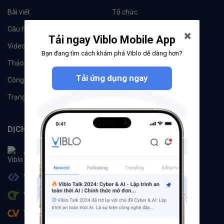
Bài viết
Tổ chức
Câu hỏi
Tags
Tải ngay Viblo Mobile App
Videos
Tác giả
Bạn đang tìm cách khám phá Viblo dễ dàng hơn?
Thảo luận
Đề xuất hệ thống
Tải ứng dụng ngay
Công cụ
Machine Learning
Trạng thái hệ thống
DỊCH VỤ
Viblo
Viblo Code
Viblo CTF
Viblo CV