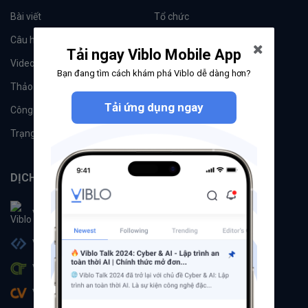
Bài viết
Tổ chức
Câu hỏi
Tags
Tải ngay Viblo Mobile App
Videos
Tác giả
Bạn đang tìm cách khám phá Viblo dễ dàng hơn?
Thảo luận
Đề xuất hệ thống
Tải ứng dụng ngay
Công cụ
Machine Learning
Trạng thái hệ thống
DỊCH VỤ
Viblo
Viblo Code
Viblo CTF
Viblo CV