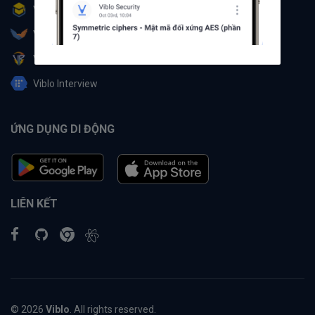
Viblo Learning
Viblo Partner
Viblo Battle
Viblo Interview
ỨNG DỤNG DI ĐỘNG
LIÊN KẾT
© 2026
Viblo
. All rights reserved.