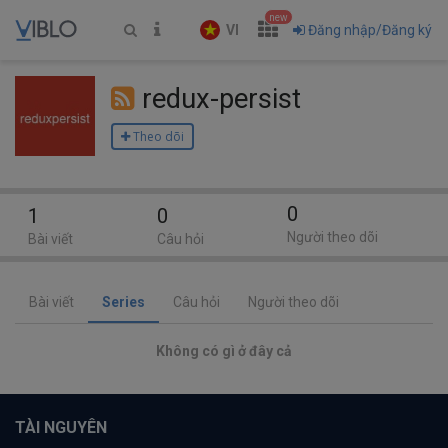
new
VI
Đăng nhập/Đăng ký
redux-persist
Theo dõi
0
1
0
Người theo dõi
Bài viết
Câu hỏi
Bài viết
Series
Câu hỏi
Người theo dõi
Không có gì ở đây cả
TÀI NGUYÊN