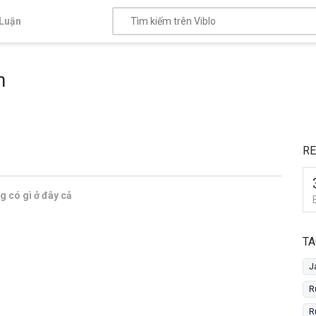
Luận
n
RE
 có gì ở đây cả
TA
J
R
R