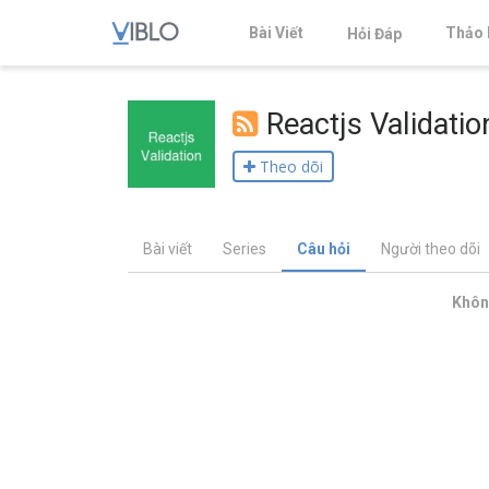
Bài Viết
Thảo 
Hỏi Đáp
Reactjs Validatio
Theo dõi
Bài viết
Series
Câu hỏi
Người theo dõi
Không