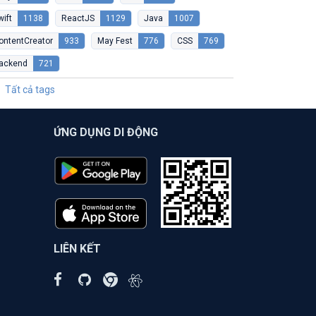
wift
1138
ReactJS
1129
Java
1007
ontentCreator
933
May Fest
776
CSS
769
ackend
721
Tất cả tags
ỨNG DỤNG DI ĐỘNG
LIÊN KẾT