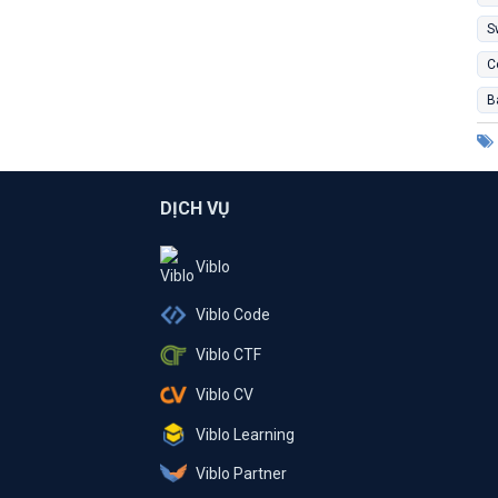
S
C
B
DỊCH VỤ
Viblo
Viblo Code
Viblo CTF
Viblo CV
Viblo Learning
Viblo Partner