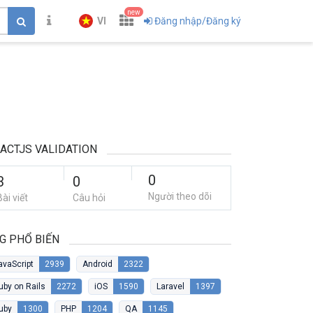
new
VI
Đăng nhập/Đăng ký
ACTJS VALIDATION
0
3
0
Người theo dõi
Bài viết
Câu hỏi
G PHỔ BIẾN
avaScript
2939
Android
2322
uby on Rails
2272
iOS
1590
Laravel
1397
uby
1300
PHP
1204
QA
1145