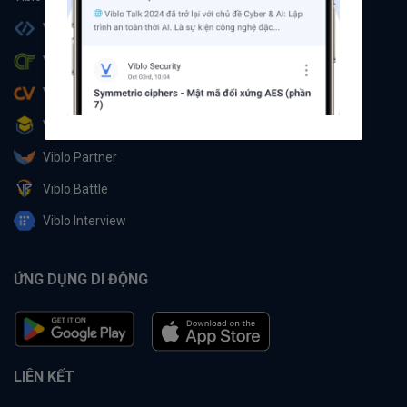
Viblo Code
Viblo CTF
Viblo CV
Viblo Learning
Viblo Partner
Viblo Battle
Viblo Interview
ỨNG DỤNG DI ĐỘNG
LIÊN KẾT