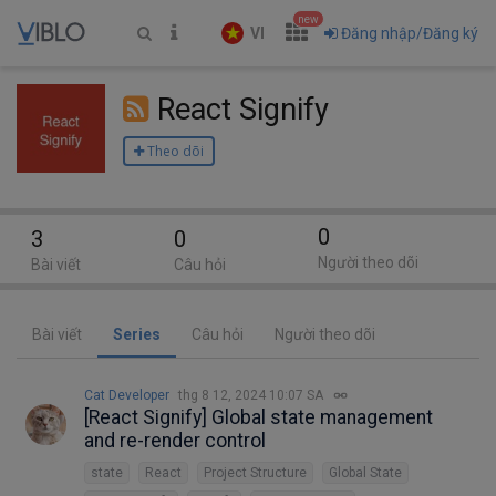
new
VI
Đăng nhập/Đăng ký
React Signify
Theo dõi
0
3
0
Người theo dõi
Bài viết
Câu hỏi
Bài viết
Series
Câu hỏi
Người theo dõi
Cat Developer
thg 8 12, 2024 10:07 SA
[React Signify] Global state management
and re-render control
state
React
Project Structure
Global State