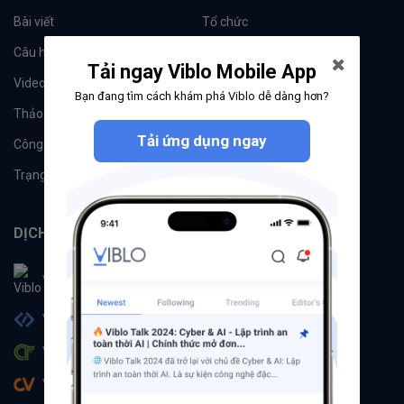
Bài viết
Tổ chức
Câu hỏi
Tags
Tải ngay Viblo Mobile App
Videos
Tác giả
Bạn đang tìm cách khám phá Viblo dễ dàng hơn?
Thảo luận
Đề xuất hệ thống
Tải ứng dụng ngay
Công cụ
Machine Learning
Trạng thái hệ thống
DỊCH VỤ
Viblo
Viblo Code
Viblo CTF
Viblo CV