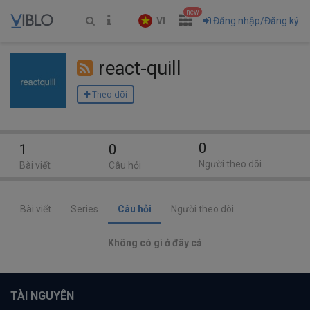
new
VI
Đăng nhập/Đăng ký
react-quill
Theo dõi
0
1
0
Người theo dõi
Bài viết
Câu hỏi
Bài viết
Series
Câu hỏi
Người theo dõi
Không có gì ở đây cả
TÀI NGUYÊN