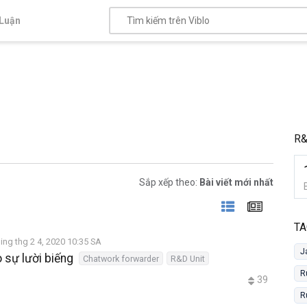
Luận
R&
Sắp xếp theo:
Bài viết mới nhất
TA
ing thg 2 4, 2020 10:35 SA
J
 sự lười biếng
Chatwork forwarder
R&D Unit
R
39
R