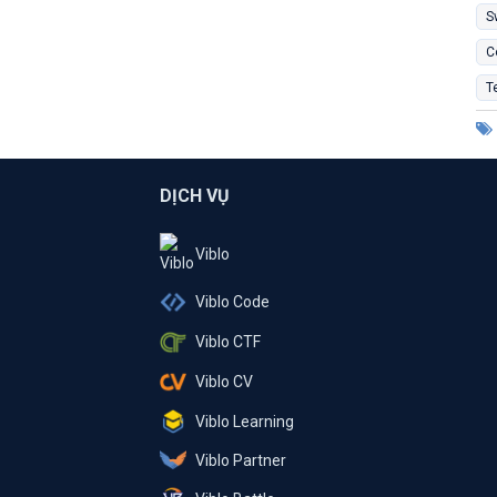
S
C
T
DỊCH VỤ
Viblo
Viblo Code
Viblo CTF
Viblo CV
Viblo Learning
Viblo Partner