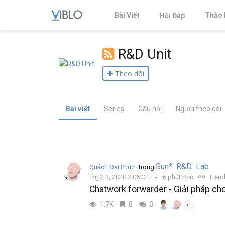
Bài Viết
Thảo 
Hỏi Đáp
R&D Unit
Theo dõi
Bài viết
Series
Câu hỏi
Người theo dõi
Sun* R&D Lab
Quách Đại Phúc
trong
thg 2 3, 2020 2:05 CH
6 phút đọc
Trend
Chatwork forwarder - Giải pháp cho
1.7K
8
3
+1