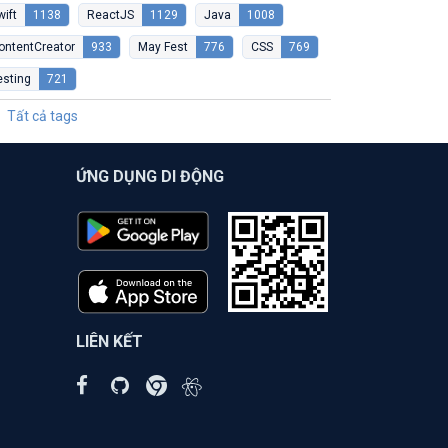
wift
1138
ReactJS
1129
Java
1008
ontentCreator
933
May Fest
776
CSS
769
esting
721
Tất cả tags
ỨNG DỤNG DI ĐỘNG
LIÊN KẾT