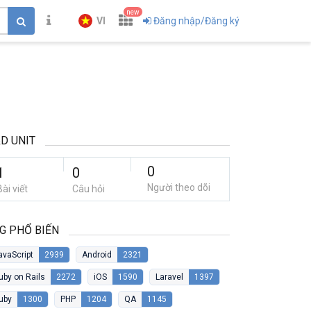
new
VI
Đăng nhập/Đăng ký
D UNIT
0
1
0
Người theo dõi
Bài viết
Câu hỏi
G PHỔ BIẾN
avaScript
2939
Android
2321
uby on Rails
2272
iOS
1590
Laravel
1397
uby
1300
PHP
1204
QA
1145