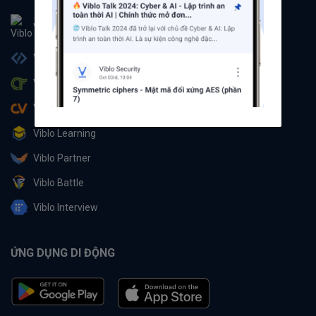
Viblo
Viblo Code
Viblo CTF
Viblo CV
Viblo Learning
Viblo Partner
Viblo Battle
Viblo Interview
ỨNG DỤNG DI ĐỘNG