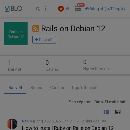
new
VI
Đăng nhập/Đăng ký
Rails on Debian 12
Theo dõi
0
1
0
Người theo dõi
Bài viết
Câu hỏi
Bài viết
Series
Câu hỏi
Người theo dõi
Sắp xếp theo:
Bài viết mới nhất
Ritik Raj
thg 3 22, 2025 3:44 CH
2 phút đọc
How to Install Ruby on Rails on Debian 12