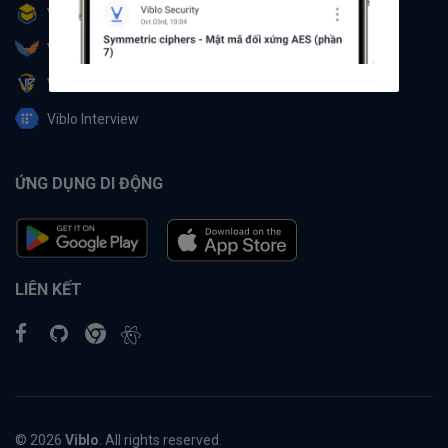
Viblo Learning
Viblo Partner
Viblo Battle
Viblo Interview
ỨNG DỤNG DI ĐỘNG
LIÊN KẾT
© 2026
Viblo
. All rights reserved.