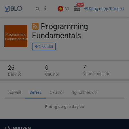
new
VI
Đăng nhập/Đăng ký
Programming
Fundamentals
Theo dõi
7
26
0
Người theo dõi
Bài viết
Câu hỏi
Bài viết
Series
Câu hỏi
Người theo dõi
Không có gì ở đây cả
TÀI NGUYÊN