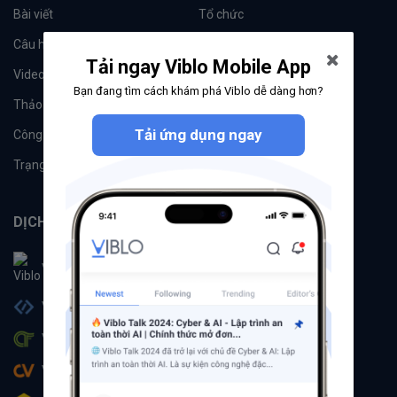
Bài viết
Tổ chức
Câu hỏi
Tags
Tải ngay Viblo Mobile App
Videos
Tác giả
Bạn đang tìm cách khám phá Viblo dễ dàng hơn?
Thảo luận
Đề xuất hệ thống
Tải ứng dụng ngay
Công cụ
Machine Learning
Trạng thái hệ thống
DỊCH VỤ
Viblo
Viblo Code
Viblo CTF
Viblo CV