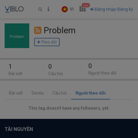
new
VI
Đăng nhập/Đăng ký
Problem
Theo dõi
0
1
0
Người theo dõi
Bài viết
Câu hỏi
Bài viết
Series
Câu hỏi
Người theo dõi
This tag doesn't have any followers, yet.
TÀI NGUYÊN