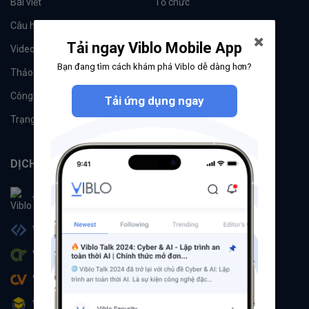
Bài viết
Tổ chức
Câu hỏi
Tags
Tải ngay Viblo Mobile App
Videos
Tác giả
Bạn đang tìm cách khám phá Viblo dễ dàng hơn?
Thảo luận
Đề xuất hệ thống
Công cụ
Machine Learning
Tải ứng dụng ngay
Trạng thái hệ thống
DỊCH VỤ
Viblo
Viblo Code
Viblo CTF
Viblo CV
Viblo Learning