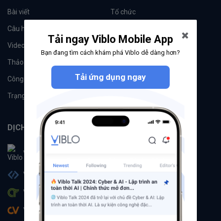
Bài viết
Tổ chức
Câu hỏi
Tags
Tải ngay Viblo Mobile App
Videos
Tác giả
Bạn đang tìm cách khám phá Viblo dễ dàng hơn?
Thảo luận
Đề xuất hệ thống
Tải ứng dụng ngay
Công cụ
Machine Learning
Trạng thái hệ thống
DỊCH VỤ
Viblo
Viblo Code
Viblo CTF
Viblo CV