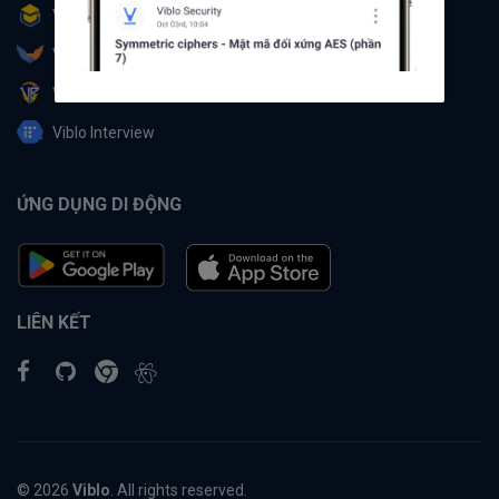
Viblo Learning
Viblo Partner
Viblo Battle
Viblo Interview
ỨNG DỤNG DI ĐỘNG
LIÊN KẾT
© 2026
Viblo
. All rights reserved.