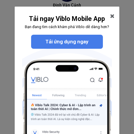
Đinh Văn Cảnh
207
10
6
Tải ngay Viblo Mobile App
Theo dõi
Bạn đang tìm cách khám phá Viblo dễ dàng hơn?
Tải ứng dụng ngay
Dung Luong
11
1
0
Theo dõi
Nghiem Viet
26
1
1
Theo dõi