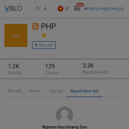
new
VI
Đăng nhập/Đăng ký
PHP
Theo dõi
3.3K
1.2K
129
Người theo dõi
Bài viết
Câu hỏi
Bài viết
Series
Câu hỏi
Người theo dõi
Nguyen Huu Hoang Son