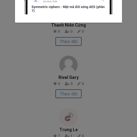
Thanh Niên Cứng
0
0
0
Theo dõi
Rival Gary
0
0
0
Theo dõi
Trung Le
7
1
0