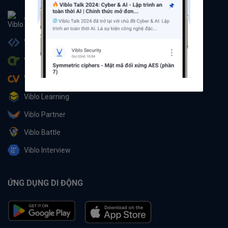
Viblo
Viblo Code
Viblo CTF
Viblo CV
Viblo Learning
Viblo Partner
Viblo Battle
Viblo Interview
ỨNG DỤNG DI ĐỘNG