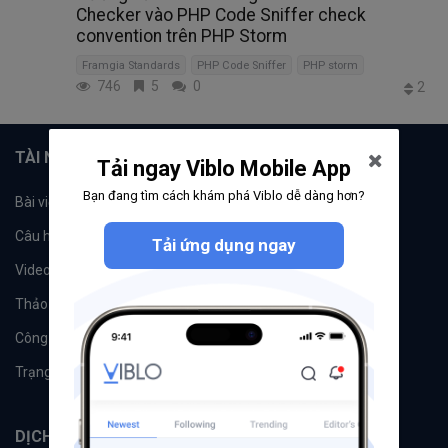
Checker vào PHP Code Sniffer check
convention trên PHP Storm
Framgia Standards
PHP Code Sniffer
PHP storm
746
5
0
2
TÀI NGUYÊN
Tải ngay Viblo Mobile App
Bạn đang tìm cách khám phá Viblo dễ dàng hơn?
Bài viết
Tổ chức
Câu hỏi
Tags
Tải ứng dụng ngay
Videos
Tác giả
Thảo luận
Đề xuất hệ thống
Công cụ
Machine Learning
Trạng thái hệ thống
DỊCH VỤ