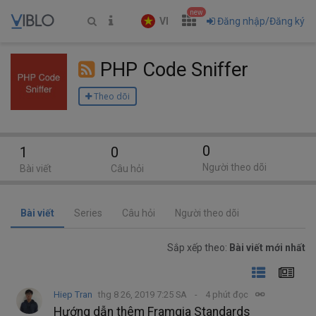
new
VI
Đăng nhập/Đăng ký
PHP Code Sniffer
Theo dõi
0
1
0
Người theo dõi
Bài viết
Câu hỏi
Bài viết
Series
Câu hỏi
Người theo dõi
Sắp xếp theo:
Bài viết mới nhất
Hiep Tran
thg 8 26, 2019 7:25 SA
4 phút đọc
Hướng dẫn thêm Framgia Standards