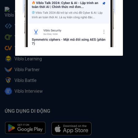
Viblo
Viblo Code
Viblo CTF
Viblo CV
Viblo Learning
Viblo Partner
Viblo Battle
Viblo Interview
ỨNG DỤNG DI ĐỘNG