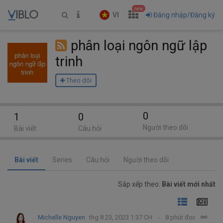
new
VI
Đăng nhập/Đăng ký
phân loại ngôn ngữ lập
trinh
Theo dõi
0
1
0
Người theo dõi
Bài viết
Câu hỏi
Bài viết
Series
Câu hỏi
Người theo dõi
Sắp xếp theo:
Bài viết mới nhất
Michelle Nguyen
thg 8 23, 2023 1:37 CH
8 phút đọc