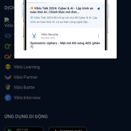
DỊCH VỤ
Viblo
Viblo Code
Viblo CTF
Viblo CV
Viblo Learning
Viblo Partner
Viblo Battle
Viblo Interview
ỨNG DỤNG DI ĐỘNG