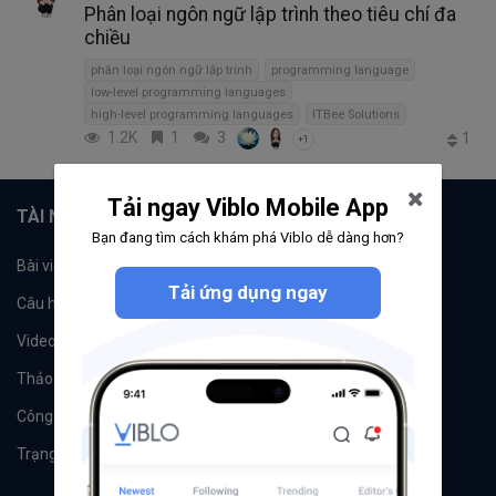
Phân loại ngôn ngữ lập trình theo tiêu chí đa
chiều
phân loại ngôn ngữ lập trinh
programming language
low-level programming languages
high-level programming languages
ITBee Solutions
1.2K
1
3
1
+1
Tải ngay Viblo Mobile App
TÀI NGUYÊN
Bạn đang tìm cách khám phá Viblo dễ dàng hơn?
Bài viết
Tổ chức
Tải ứng dụng ngay
Câu hỏi
Tags
Videos
Tác giả
Thảo luận
Đề xuất hệ thống
Công cụ
Machine Learning
Trạng thái hệ thống