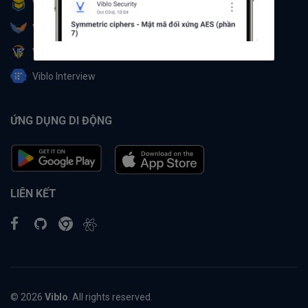
Viblo Learning
Viblo Partner
Viblo Battle
Viblo Interview
ỨNG DỤNG DI ĐỘNG
LIÊN KẾT
© 2026
Viblo
. All rights reserved.