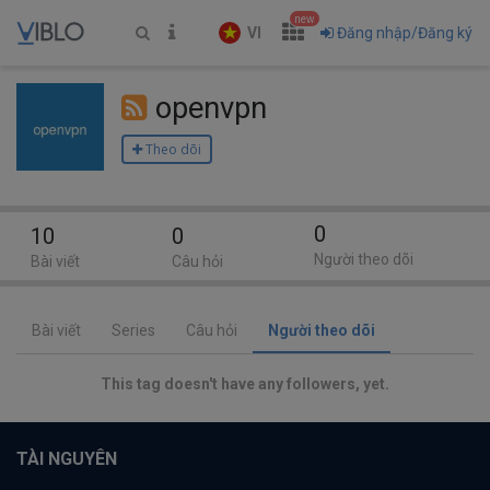
new
VI
Đăng nhập/Đăng ký
openvpn
Theo dõi
0
10
0
Người theo dõi
Bài viết
Câu hỏi
Bài viết
Series
Câu hỏi
Người theo dõi
This tag doesn't have any followers, yet.
TÀI NGUYÊN