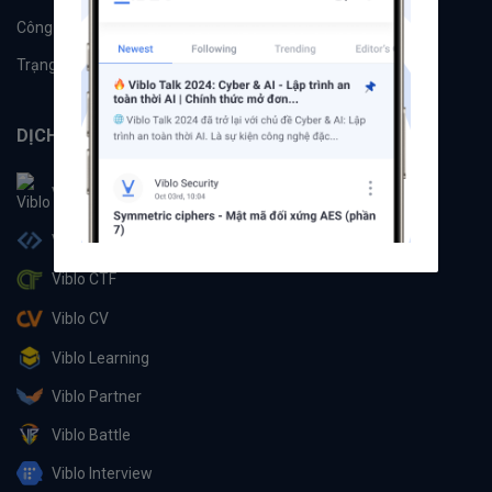
Công cụ
Machine Learning
Trạng thái hệ thống
DỊCH VỤ
Viblo
Viblo Code
Viblo CTF
Viblo CV
Viblo Learning
Viblo Partner
Viblo Battle
Viblo Interview