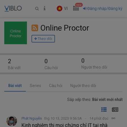
new
VI
Đăng nhập/Đăng ký
Online Proctor
Theo dõi
0
2
0
Người theo dõi
Bài viết
Câu hỏi
Bài viết
Series
Câu hỏi
Người theo dõi
Sắp xếp theo:
Bài viết mới nhất
Phát Nguyễn
thg 10 13, 2023 9:56 SA
14 phút đọc
Kinh nghiệm thi mọi chứng chỉ IT tại nhà