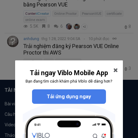
bằng Pearson VUE
ContentCreator
Online Proctor
PearsonVUE
certificate
online exam
5.5K
8
6
8
+2
anhdung
thg 1 28, 2022 9:04 SA
10 phút đọc
Trải nghiệm đăng ký Pearson VUE Online
Proctor thi AWS
certificate
aws
Online Proctor
1.6K
0
0
3
Tải ngay Viblo Mobile App
Bạn đang tìm cách khám phá Viblo dễ dàng hơn?
TÀI NGUYÊN
Tải ứng dụng ngay
Bài viết
Tổ chức
Câu hỏi
Tags
Videos
Tác giả
Thảo luận
Đề xuất hệ thống