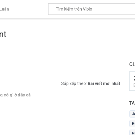
Luận
nt
OL
Sắp xếp theo:
Bài viết mới nhất
 có gì ở đây cả
TA
J
R
R