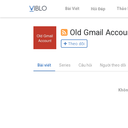
Bài Viết
Thảo 
Hỏi Đáp
Old Gmail Accou
Theo dõi
Bài viết
Series
Câu hỏi
Người theo dõi
Không