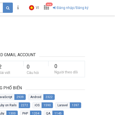
new
VI
Đăng nhập/Đăng ký
D GMAIL ACCOUNT
0
2
0
Người theo dõi
Bài viết
Câu hỏi
G PHỔ BIẾN
avaScript
2939
Android
2322
uby on Rails
2272
iOS
1590
Laravel
1397
uby
1300
PHP
1204
QA
1145