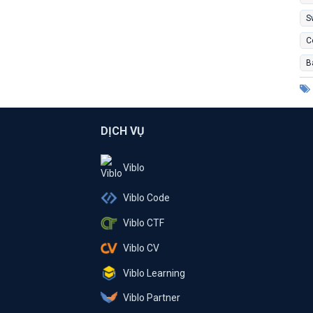
S
C
B
DỊCH VỤ
Viblo
Viblo Code
Viblo CTF
Viblo CV
Viblo Learning
Viblo Partner