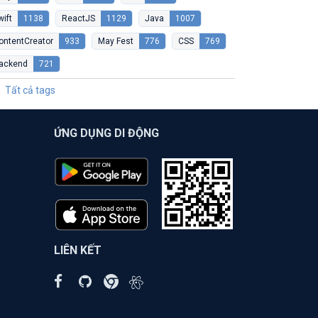
wift
1138
ReactJS
1129
Java
1007
ontentCreator
933
May Fest
776
CSS
769
ackend
721
Tất cả tags
ỨNG DỤNG DI ĐỘNG
LIÊN KẾT