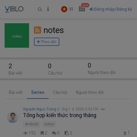
new
VI
Đăng nhập/Đăng ký
notes
Theo dõi
0
2
0
Người theo dõi
Bài viết
Câu hỏi
Bài viết
Series
Câu hỏi
Người theo dõi
Nguyễn Ngọc Trung C
thg 1 4, 2020 3:32 CH
Tổng hợp kiến thức trong tháng
Android
notes
1
192
2
0
2