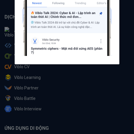
DỊCH VỤ
Viblo
Viblo Code
Viblo CTF
Viblo CV
Viblo Learning
Viblo Partner
Viblo Battle
Viblo Interview
ỨNG DỤNG DI ĐỘNG