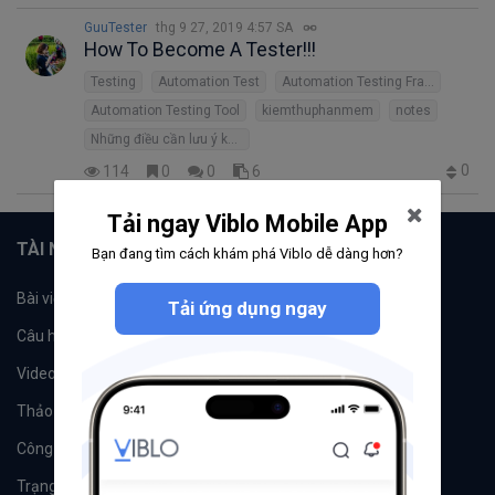
GuuTester
thg 9 27, 2019 4:57 SA
How To Become A Tester!!!
Testing
Automation Test
Automation Testing Frameworks
Automation Testing Tool
kiemthuphanmem
notes
Những điều cần lưu ý khi test web site
0
114
0
0
6
Tải ngay Viblo Mobile App
TÀI NGUYÊN
Bạn đang tìm cách khám phá Viblo dễ dàng hơn?
Bài viết
Tổ chức
Tải ứng dụng ngay
Câu hỏi
Tags
Videos
Tác giả
Thảo luận
Đề xuất hệ thống
Công cụ
Machine Learning
Trạng thái hệ thống