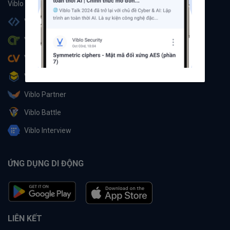
Viblo Code
Viblo CTF
Viblo CV
Viblo Learning
Viblo Partner
Viblo Battle
Viblo Interview
ỨNG DỤNG DI ĐỘNG
LIÊN KẾT