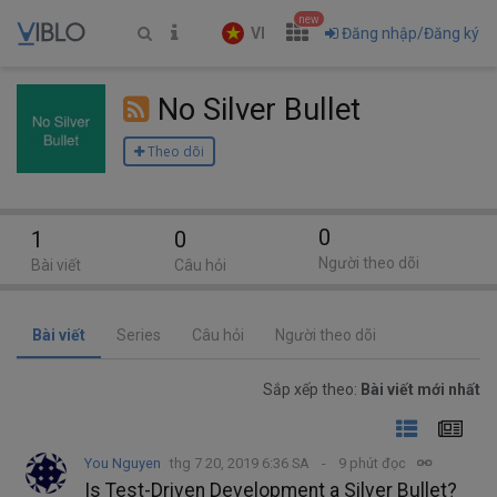
new
VI
Đăng nhập/Đăng ký
No Silver Bullet
Theo dõi
0
1
0
Người theo dõi
Bài viết
Câu hỏi
Bài viết
Series
Câu hỏi
Người theo dõi
Sắp xếp theo:
Bài viết mới nhất
You Nguyen
thg 7 20, 2019 6:36 SA
9 phút đọc
Is Test-Driven Development a Silver Bullet?