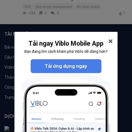
TDD
test driven development
No Silver Bullet
284
0
0
1
TÀI NGUYÊN
Tải ngay Viblo Mobile App
Bài viết
Tổ chức
Bạn đang tìm cách khám phá Viblo dễ dàng hơn?
Câu hỏi
Tags
Tải ứng dụng ngay
Videos
Tác giả
Thảo luận
Đề xuất hệ thống
Công cụ
Machine Learning
Trạng thái hệ thống
DỊCH VỤ
Viblo