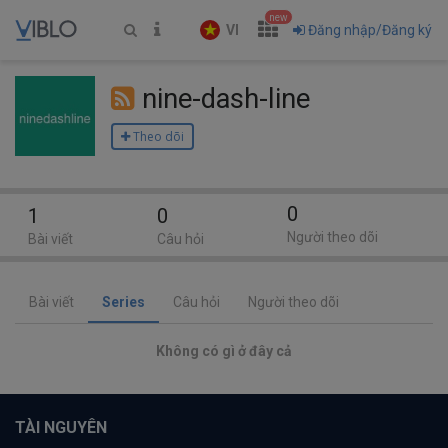
new
VI
Đăng nhập/Đăng ký
nine-dash-line
Theo dõi
0
1
0
Người theo dõi
Bài viết
Câu hỏi
Bài viết
Series
Câu hỏi
Người theo dõi
Không có gì ở đây cả
TÀI NGUYÊN