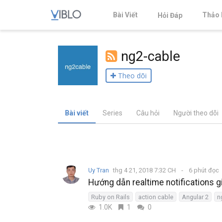
Bài Viết
Thảo 
Hỏi Đáp
ng2-cable
Theo dõi
Bài viết
Series
Câu hỏi
Người theo dõi
Uy Tran
thg 4 21, 2018 7:32 CH
6 phút đọc
Hướng dẫn realtime notifications g
Ruby on Rails
action cable
Angular 2
n
1.0K
1
0