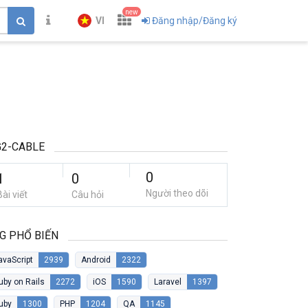
new
VI
Đăng nhập/Đăng ký
2-CABLE
0
1
0
Người theo dõi
Bài viết
Câu hỏi
G PHỔ BIẾN
avaScript
2939
Android
2322
uby on Rails
2272
iOS
1590
Laravel
1397
uby
1300
PHP
1204
QA
1145