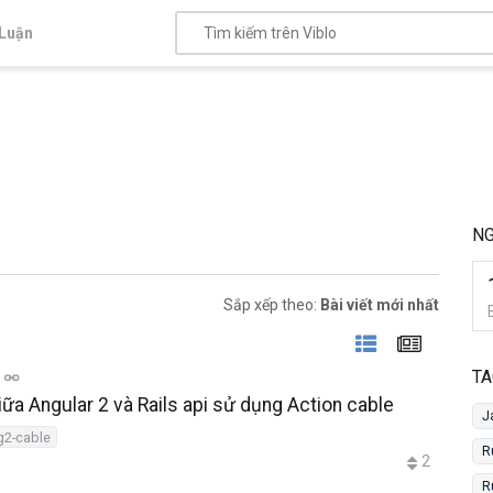
Luận
NG
Sắp xếp theo:
Bài viết mới nhất
TA
iữa Angular 2 và Rails api sử dụng Action cable
J
g2-cable
R
2
R