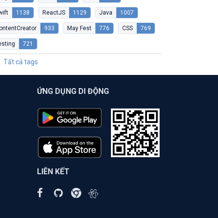
wift
1138
ReactJS
1129
Java
1007
ontentCreator
933
May Fest
776
CSS
769
esting
721
Tất cả tags
ỨNG DỤNG DI ĐỘNG
LIÊN KẾT