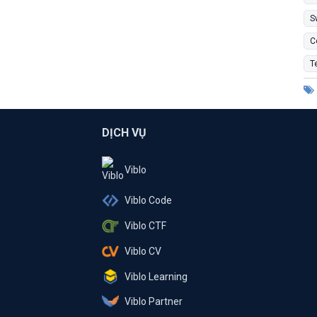
S
C
T
DỊCH VỤ
Viblo
Viblo Code
Viblo CTF
Viblo CV
Viblo Learning
Viblo Partner