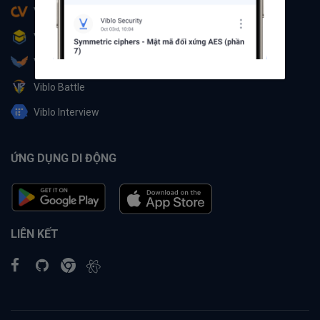
Viblo CV
Viblo Learning
Viblo Partner
Viblo Battle
Viblo Interview
ỨNG DỤNG DI ĐỘNG
LIÊN KẾT