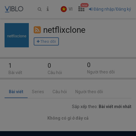
new
VI
Đăng nhập/Đăng ký
netflixclone
Theo dõi
0
1
0
Người theo dõi
Bài viết
Câu hỏi
Bài viết
Series
Câu hỏi
Người theo dõi
Sắp xếp theo:
Bài viết mới nhất
Không có gì ở đây cả