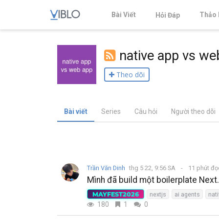
Bài Viết
Thảo 
Hỏi Đáp
native app vs we
Theo dõi
Bài viết
Series
Câu hỏi
Người theo dõi
Trần Văn Dinh
thg 5 22, 9:56 SA
11 phút đ
Mình đã build một boilerplate Next.
MAYFEST2026
nextjs
ai agents
nat
180
1
0