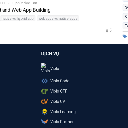
3 CH
3 phút đọc
S
d and Web App Building
C
native vs hybrid app
webapps vs native apps
T
5
DỊCH VỤ
Viblo
Viblo Code
Viblo CTF
Viblo CV
Viblo Learning
Viblo Partner