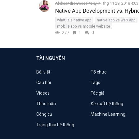
Aleksandra Bessalitskykh
thg 11 29, 2018 4:0
Native App Development vs. Hybri
what is a native app
native app vs web app
mobile app vs mobile website
277
1
0
TÀI NGUYÊN
Bài viết
Tổ chức
Câu hỏi
Tags
Videos
Tác giả
Thảo luận
Đề xuất hệ thống
Công cụ
Machine Learning
Trạng thái hệ thống