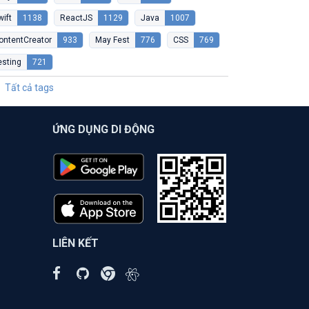
wift
1138
ReactJS
1129
Java
1007
ontentCreator
933
May Fest
776
CSS
769
esting
721
Tất cả tags
ỨNG DỤNG DI ĐỘNG
LIÊN KẾT