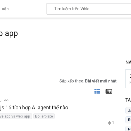
Luận
b app
NA
Sắp xếp theo:
Bài viết mới nhất
TA
ọc
js 16 tích hợp AI agent thế nào
J
ive app vs web app
Boilerplate
R
1
R