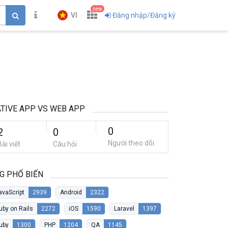
new
VI
Đăng nhập/Đăng ký
TIVE APP VS WEB APP
0
2
0
Người theo dõi
Bài viết
Câu hỏi
G PHỔ BIẾN
avaScript
2939
Android
2322
uby on Rails
2272
iOS
1590
Laravel
1397
uby
1300
PHP
1204
QA
1145