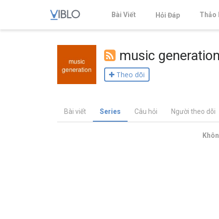
Bài Viết
Thảo 
Hỏi Đáp
music generatio
Theo dõi
Bài viết
Series
Câu hỏi
Người theo dõi
Không