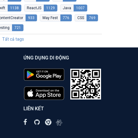
wift
1138
ReactJS
1129
Java
1007
ontentCreator
933
May Fest
776
CSS
769
esting
721
Tất cả tags
ỨNG DỤNG DI ĐỘNG
LIÊN KẾT