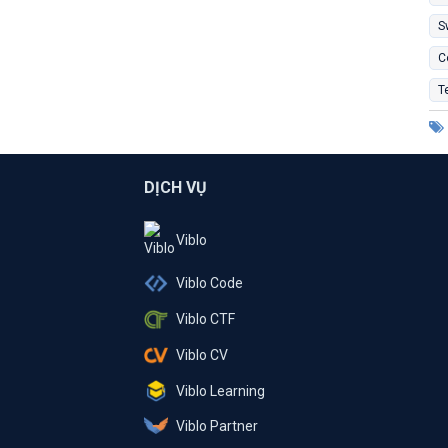
S
C
T
DỊCH VỤ
Viblo
Viblo Code
Viblo CTF
Viblo CV
Viblo Learning
Viblo Partner