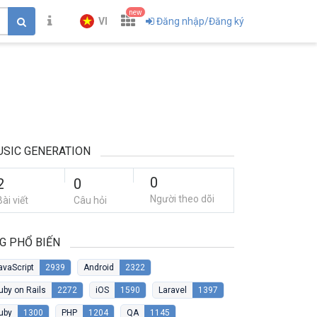
new
VI
Đăng nhập/Đăng ký
SIC GENERATION
0
2
0
Người theo dõi
Bài viết
Câu hỏi
G PHỔ BIẾN
avaScript
2939
Android
2322
uby on Rails
2272
iOS
1590
Laravel
1397
uby
1300
PHP
1204
QA
1145