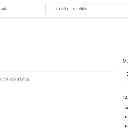
Luận
n
MU
 có gì ở đây cả
TA
J
R
R