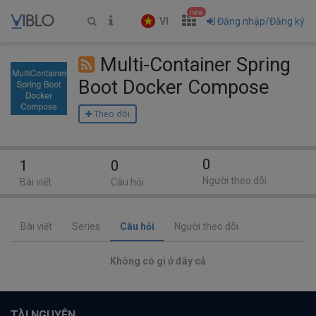
new
VI
Đăng nhập/Đăng ký
Multi-Container Spring
Boot Docker Compose
Theo dõi
0
1
0
Người theo dõi
Bài viết
Câu hỏi
Bài viết
Series
Câu hỏi
Người theo dõi
Không có gì ở đây cả
TÀI NGUYÊN