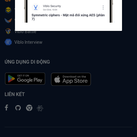
Viblo Learning
Viblo Partner
Viblo Battle
Viblo Interview
ỨNG DỤNG DI ĐỘNG
LIÊN KẾT