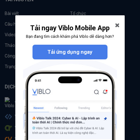
Bài viết
Tổ chức
Câu hỏi
Tags
Tải ngay Viblo Mobile App
Videos
Tác giả
Bạn đang tìm cách khám phá Viblo dễ dàng hơn?
Thảo luận
Đề xuất hệ thống
Tải ứng dụng ngay
Công cụ
Machine Learning
Trạng thái hệ thống
DỊCH VỤ
Viblo
Viblo Code
Viblo CTF
Viblo CV