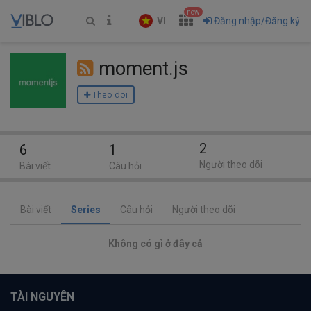
new
VI
Đăng nhập/Đăng ký
moment.js
Theo dõi
2
6
1
Người theo dõi
Bài viết
Câu hỏi
Bài viết
Series
Câu hỏi
Người theo dõi
Không có gì ở đây cả
TÀI NGUYÊN