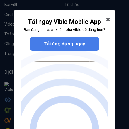
Bài viết
Tổ chức
Câu hỏi
Tags
Tải ngay Viblo Mobile App
Videos
Tác giả
Bạn đang tìm cách khám phá Viblo dễ dàng hơn?
Thảo luận
Đề xuất hệ thống
Tải ứng dụng ngay
Công cụ
Machine Learning
Trạng thái hệ thống
DỊCH VỤ
Viblo
Viblo Code
Viblo CTF
Viblo CV