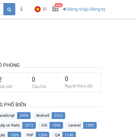
new
VI
Đăng nhập/Đăng ký
Ô PHỎNG
0
2
0
Người theo dõi
Bài viết
Câu hỏi
G PHỔ BIẾN
avaScript
2939
Android
2322
uby on Rails
2272
iOS
1590
Laravel
1397
uby
1300
PHP
1204
QA
1145