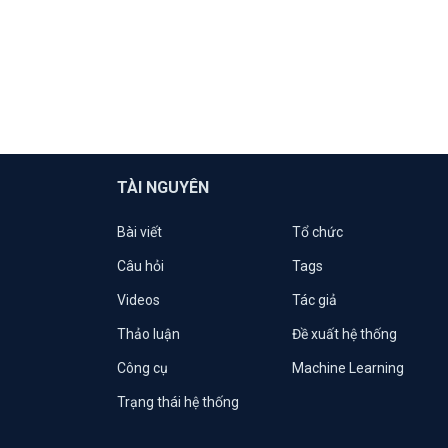
TÀI NGUYÊN
Bài viết
Tổ chức
Câu hỏi
Tags
Videos
Tác giả
Thảo luận
Đề xuất hệ thống
Công cụ
Machine Learning
Trạng thái hệ thống