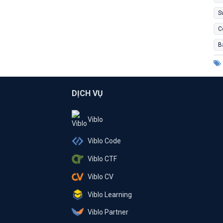
S
C
B
DỊCH VỤ
Viblo
Viblo Code
Viblo CTF
Viblo CV
Viblo Learning
Viblo Partner