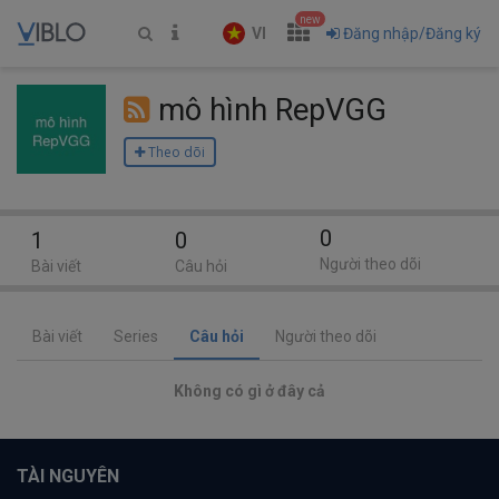
new
VI
Đăng nhập/Đăng ký
mô hình RepVGG
Theo dõi
0
1
0
Người theo dõi
Bài viết
Câu hỏi
Bài viết
Series
Câu hỏi
Người theo dõi
Không có gì ở đây cả
TÀI NGUYÊN