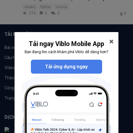
Oauth2
Python
misoca
315
0
0
0
TÀI NGUYÊN
Tải ngay Viblo Mobile App
Bài viết
Tổ chức
Bạn đang tìm cách khám phá Viblo dễ dàng hơn?
Câu hỏi
Tags
Tải ứng dụng ngay
Videos
Tác giả
Thảo luận
Đề xuất hệ thống
Công cụ
Machine Learning
Trạng thái hệ thống
DỊCH VỤ
Viblo