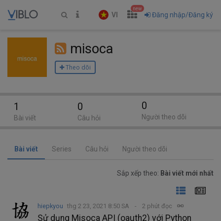
new
VI
Đăng nhập/Đăng ký
misoca
Theo dõi
0
1
0
Người theo dõi
Bài viết
Câu hỏi
Bài viết
Series
Câu hỏi
Người theo dõi
Sắp xếp theo:
Bài viết mới nhất
hiepkyou
thg 2 23, 2021 8:50 SA
2 phút đọc
Sử dụng Misoca API (oauth2) với Python