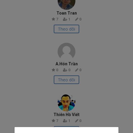
Toan Tran
7
1
0
Theo dõi
A.Hón Trần
0
0
0
Theo dõi
Thiên Hồ Viết
7
1
0
Theo dõi