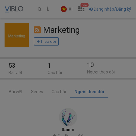
new
VI
Đăng nhập/Đăng ký
Marketing
Theo dõi
10
53
1
Người theo dõi
Bài viết
Câu hỏi
Bài viết
Series
Câu hỏi
Người theo dõi
Sanim
7
1
0