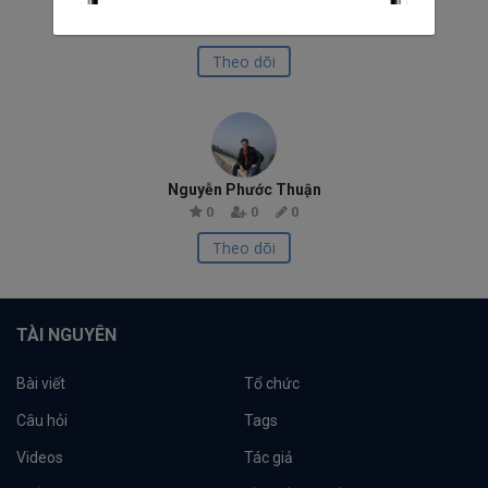
Developp Googlee
0
0
0
Theo dõi
Nguyễn Phước Thuận
0
0
0
Theo dõi
TÀI NGUYÊN
Bài viết
Tổ chức
Câu hỏi
Tags
Videos
Tác giả