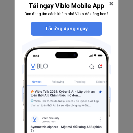
Tải ngay Viblo Mobile App
Bạn đang tìm cách khám phá Viblo dễ dàng hơn?
Tải ứng dụng ngay
Takayuki Tomoike
0
0
0
Theo dõi
Do Thi Tuyen
7
1
0
Theo dõi