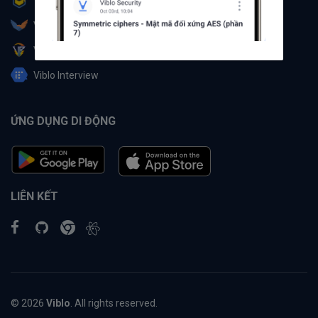
Viblo Learning
Viblo Partner
Viblo Battle
Viblo Interview
ỨNG DỤNG DI ĐỘNG
LIÊN KẾT
© 2026
Viblo
. All rights reserved.