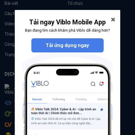
Bài viết
Tổ chức
Câu hỏi
Tags
Tải ngay Viblo Mobile App
Videos
Tác giả
Bạn đang tìm cách khám phá Viblo dễ dàng hơn?
Thảo luận
Đề xuất hệ thống
Công cụ
Machine Learning
Tải ứng dụng ngay
Trạng thái hệ thống
DỊCH VỤ
Viblo
Viblo Code
Viblo CTF
Viblo CV