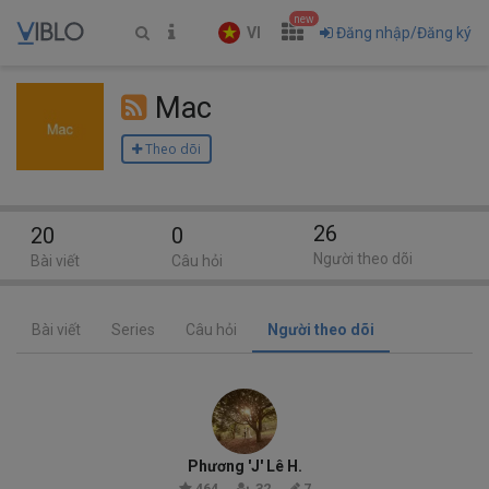
new
VI
Đăng nhập/Đăng ký
Mac
Theo dõi
26
20
0
Người theo dõi
Bài viết
Câu hỏi
Bài viết
Series
Câu hỏi
Người theo dõi
Phương 'J' Lê H.
464
32
7