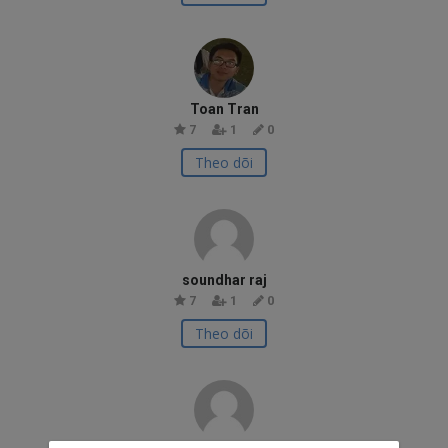
Toan Tran
7
1
0
Theo dõi
soundhar raj
7
1
0
Theo dõi