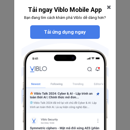
A.Hón Trần
0
0
0
Tải ngay Viblo Mobile App
Theo dõi
Bạn đang tìm cách khám phá Viblo dễ dàng hơn?
Tải ứng dụng ngay
Kien Nguyen
0
0
0
Theo dõi
Thiên Hồ Viết
7
1
0
Theo dõi