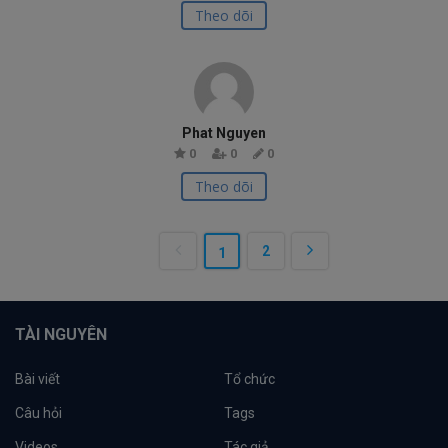
Theo dõi
Phat Nguyen
0
0
0
Theo dõi
2
1
TÀI NGUYÊN
Bài viết
Tổ chức
Câu hỏi
Tags
Videos
Tác giả