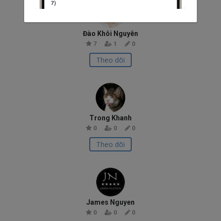
Đào Khôi Nguyên
7
1
0
Theo dõi
Trong Khanh
0
0
0
Theo dõi
James Nguyen
0
0
0