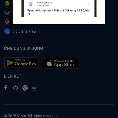
Viblo Learning
Viblo Partner
Viblo Battle
Viblo Interview
ỨNG DỤNG DI ĐỘNG
LIÊN KẾT
© 2026
Viblo
. All rights reserved.