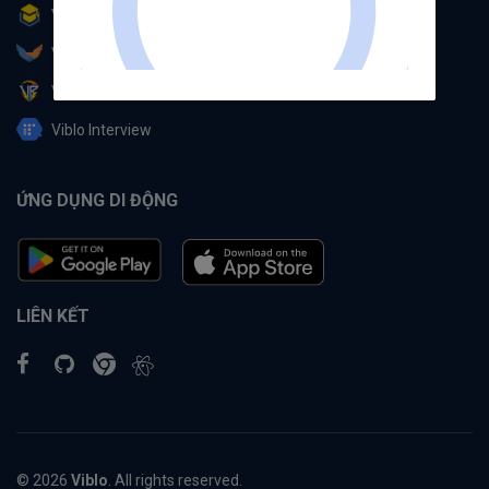
Viblo Learning
Viblo Partner
Viblo Battle
Viblo Interview
ỨNG DỤNG DI ĐỘNG
LIÊN KẾT
© 2026
Viblo
. All rights reserved.