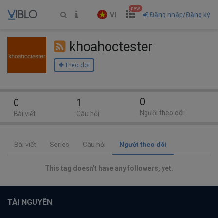
new
VI
Đăng nhập/Đăng ký
khoahoctester
Theo dõi
0
0
1
Người theo dõi
Bài viết
Câu hỏi
Bài viết
Series
Câu hỏi
Người theo dõi
This tag doesn't have any followers, yet.
TÀI NGUYÊN