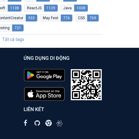
wift
1138
ReactJS
1129
Java
1008
ontentCreator
933
May Fest
776
CSS
769
esting
721
Tất cả tags
ỨNG DỤNG DI ĐỘNG
LIÊN KẾT