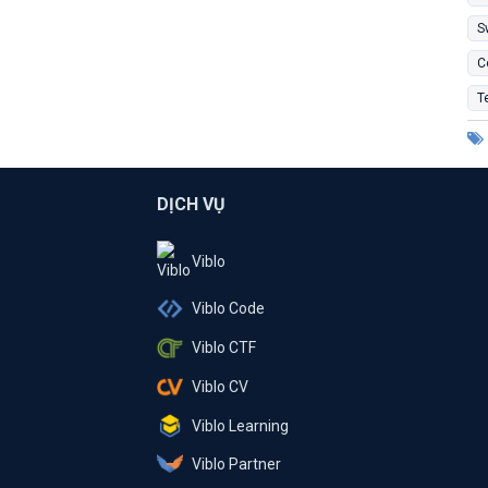
S
C
T
DỊCH VỤ
Viblo
Viblo Code
Viblo CTF
Viblo CV
Viblo Learning
Viblo Partner