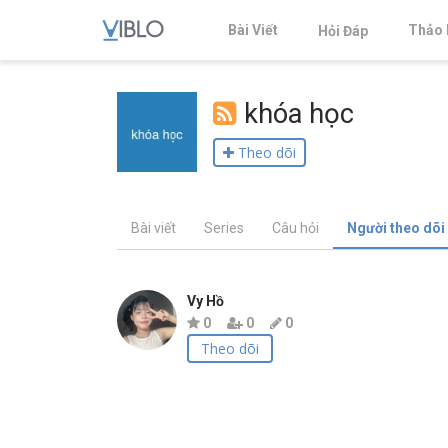
Bài Viết
Thảo 
Hỏi Đáp
khóa học
Theo dõi
Bài viết
Series
Câu hỏi
Người theo dõi
Vy Hồ
0
0
0
Theo dõi