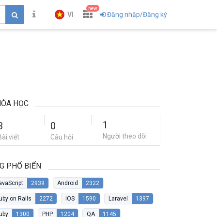
new
VI
Đăng nhập/Đăng ký
HÓA HỌC
1
3
0
Người theo dõi
Bài viết
Câu hỏi
G PHỔ BIẾN
avaScript
2939
Android
2322
uby on Rails
2272
iOS
1590
Laravel
1397
uby
1300
PHP
1204
QA
1145