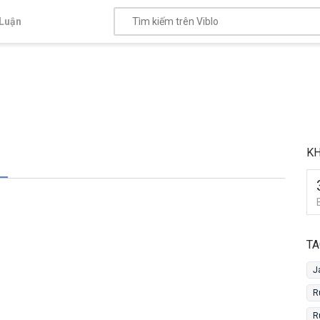
Luận
K
TA
J
R
R